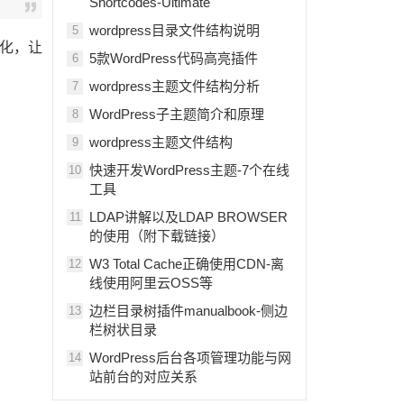
Shortcodes-Ultimate
wordpress目录文件结构说明
5
化，让
5款WordPress代码高亮插件
6
wordpress主题文件结构分析
7
WordPress子主题简介和原理
8
wordpress主题文件结构
9
快速开发WordPress主题-7个在线
10
工具
LDAP讲解以及LDAP BROWSER
11
的使用（附下载链接）
W3 Total Cache正确使用CDN-离
12
线使用阿里云OSS等
边栏目录树插件manualbook-侧边
13
栏树状目录
WordPress后台各项管理功能与网
14
站前台的对应关系