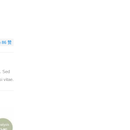
86
赞
e. Sed
i vitae.