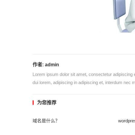
作者:
admin
Lorem ipsum dolor sit amet, consectetur adipiscing e
dui lorem, adipiscing in adipiscing et, interdum nec me
为您推荐
域名是什么？
wordp