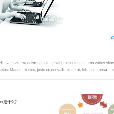
lit. Nam viverra euismod odio, gravida pellentesque urna varius vita
tus. Mauris ultricies, justo eu convallis placerat, felis enim ornare nis
ress是什么？