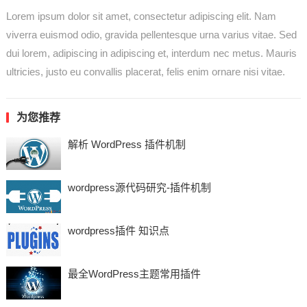
Lorem ipsum dolor sit amet, consectetur adipiscing elit. Nam
viverra euismod odio, gravida pellentesque urna varius vitae. Sed
dui lorem, adipiscing in adipiscing et, interdum nec metus. Mauris
ultricies, justo eu convallis placerat, felis enim ornare nisi vitae.
为您推荐
解析 WordPress 插件机制
wordpress源代码研究-插件机制
wordpress插件 知识点
最全WordPress主题常用插件